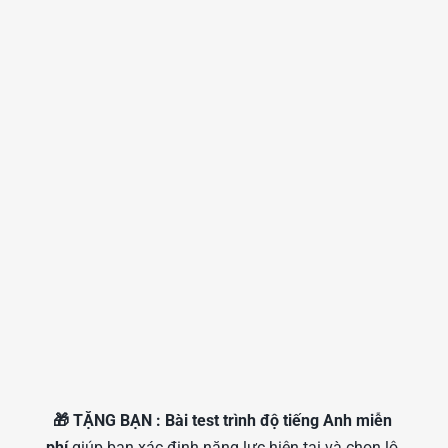
🎁 TẶNG BẠN : Bài test trình độ tiếng Anh miễn 
phí
 giúp bạn xác định năng lực hiện tại và chọn lộ 