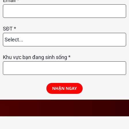
Email *
SĐT *
Select...
phone-prefix
Khu vực bạn đang sinh sống *
NHẬN NGAY